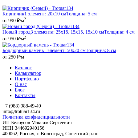
Кирпичик
1 элемент: 20x10 см
Толщина: 5 см
2
от 990 ₽/м
Новый город
3 элемента: 25x15, 15x15, 15x10 см
Толщина: 4 см
2
от 950 ₽/м
Бордюрный камень
1 элемент: 50x20 см
Толщина: 8 см
от 250 ₽/м
Каталог
Калькулятор
Портфолио
О нас
Блог
Контакты
+7 (988) 988-49-49
info@trotuar134.ru
Политика конфиденциальности
ИП Белоусов Максим Сергеевич
ИНН 344692940156
400062, Россия, г. Волгоград, Советский р-он