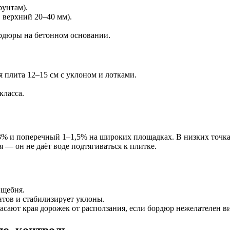
рунтам).
 верхний 20–40 мм).
ордюры на бетонном основании.
 плита 12–15 см с уклоном и лотками.
класса.
% и поперечный 1–1,5% на широких площадках. В низких точка
— он не даёт воде подтягиваться к плитке.
 щебня.
тов и стабилизирует уклоны.
асают края дорожек от расползания, если бордюр нежелателен в
о, контроль