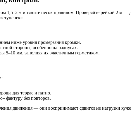
ом 1,5–2 м и тяните песок правилом. Проверяйте рейкой 2 м — д
«ступенек».
ением ниже уровня промерзания кромки.
атной стороны, особенно на радиусах.
ры 5–10 мм, заполняя их эластичным герметиком.
м:
роша для террас и патио.
» фактуру без повторов.
вления движения — они воспринимают сдвиговые нагрузки хуже