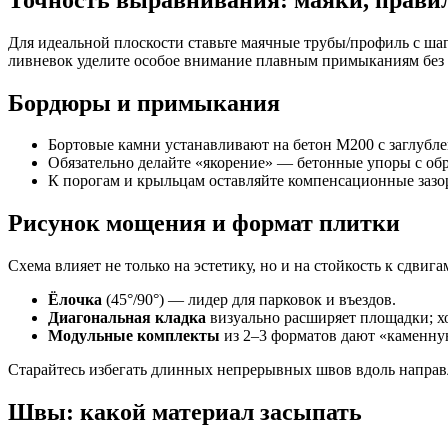
Для идеальной плоскости ставьте маячные трубы/профиль с шаг
ливневок уделите особое внимание плавным примыканиям без 
Бордюры и примыкания
Бортовые камни устанавливают на бетон М200 с заглубл
Обязательно делайте «якорение» — бетонные упоры с обр
К порогам и крыльцам оставляйте компенсационные зазо
Рисунок мощения и формат плитки
Схема влияет не только на эстетику, но и на стойкость к сдвига
Ёлочка
(45°/90°) — лидер для парковок и въездов.
Диагональная кладка
визуально расширяет площадки; хо
Модульные комплекты
из 2–3 форматов дают «каменную
Старайтесь избегать длинных непрерывных швов вдоль напра
Швы: какой материал засыпать