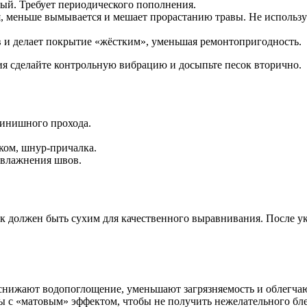
ый. Требует периодического пополнения.
 меньше вымывается и мешает прорастанию травы. Не использу
в и делает покрытие «жёстким», уменьшая ремонтопригодность.
я сделайте контрольную вибрацию и досыпьте песок вторично.
финишного прохода.
ком, шнур-причалка.
увлажнения швов.
ок должен быть сухим для качественного выравнивания. После у
нижают водопоглощение, уменьшают загрязняемость и облегчают
ы с «матовым» эффектом, чтобы не получить нежелательного бле