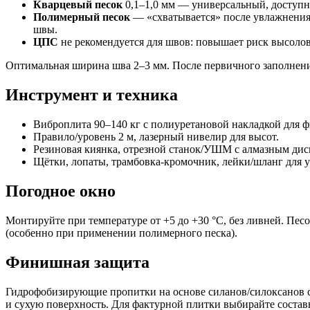
Кварцевый песок
0,1–1,0 мм — универсальный, доступн
Полимерный песок
— «схватывается» после увлажнения,
швы.
ЦПС
не рекомендуется для швов: повышает риск высоло
Оптимальная ширина шва 2–3 мм. После первичного заполнени
Инструмент и техника
Виброплита 90–140 кг с полиуретановой накладкой для 
Правило/уровень 2 м, лазерный нивелир для высот.
Резиновая киянка, отрезной станок/УШМ с алмазным дис
Щётки, лопаты, трамбовка-кромочник, лейки/шланг для 
Погодное окно
Монтируйте при температуре от +5 до +30 °C, без ливней. Пес
(особенно при применении полимерного песка).
Финишная защита
Гидрофобизирующие пропитки на основе силанов/силоксанов с
и сухую поверхность. Для фактурной плитки выбирайте состав