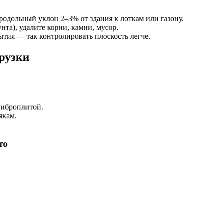
одольный уклон 2–3% от здания к лоткам или газону.
нта), удалите корни, камни, мусор.
тия — так контролировать плоскость легче.
рузки
виброплитой.
якам.
то