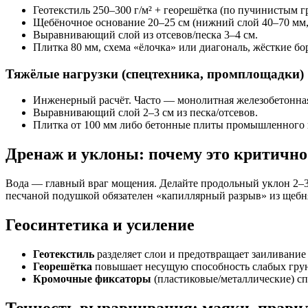
Геотекстиль 250–300 г/м² + георешётка (по пучинистым г
Щебёночное основание 20–25 см (нижний слой 40–70 мм,
Выравнивающий слой из отсевов/песка 3–4 см.
Плитка 80 мм, схема «ёлочка» или диагональ, жёсткие б
Тяжёлые нагрузки (спецтехника, промплощадки)
Инженерный расчёт. Часто — монолитная железобетонная
Выравнивающий слой 2–3 см из песка/отсевов.
Плитка от 100 мм либо бетонные плиты промышленного 
Дренаж и уклоны: почему это критично
Вода — главный враг мощения. Делайте продольный уклон 2–3
песчаной подушкой обязателен «капиллярный разрыв» из щебня 
Геосинтетика и усиление
Геотекстиль
разделяет слои и предотвращает заиливание
Георешётка
повышает несущую способность слабых грун
Кромочные фиксаторы
(пластиковые/металлические) сп
Точность выравнивания: маяки, правил